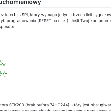
uruchomieniowy
z interfejs SPI, który wymaga jedynie trzech linii sygnał
ryb programowania (RESET na niski). Jeśli Twój komputer 
sposób:
atora STK200 (brak bufora 74HC244), który jest obsługiwa
uproszczenia całego układu zrezygnowałem z przełączani