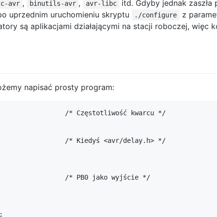
,
,
itd. Gdyby jednak zaszła 
cc-avr
binutils-avr
avr-libc
o uprzednim uruchomieniu skryptu
z param
./configure
tory są aplikacjami działającymi na stacji roboczej, więc k
ożemy napisać prosty program: