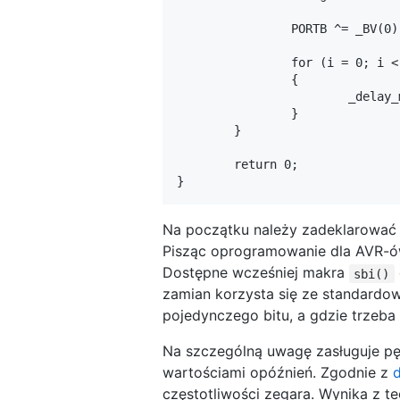
		PORTB ^= _BV(0);		/* Zaneguj stan PB0 */

		for (i = 0; i < 50; i++)

		{

			_delay_ms(10);		/* Czekaj 0,5 sekundy */

		}

	}

	return 0;

Na początku należy zadeklarować c
Pisząc oprogramowanie dla AVR-ó
Dostępne wcześniej makra
sbi()
zamian korzysta się ze standardow
pojedynczego bitu, a gdzie trzeba 
Na szczególną uwagę zasługuje pę
wartościami opóźnień. Zgodnie z
częstotliwości zegara. Wynika z t