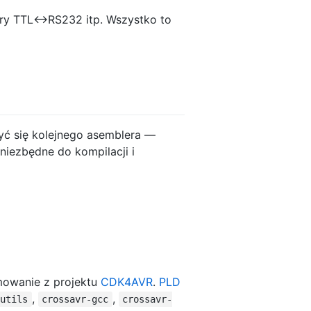
ry TTL<->RS232 itp. Wszystko to
yć się kolejnego asemblera —
iezbędne do kompilacji i
amowanie z projektu
CDK4AVR
.
PLD
,
,
nutils
crossavr-gcc
crossavr-