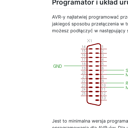
Programator i układ 
AVR-y najłatwiej programować prze
jakiegoś sposobu przełączenia w t
możesz podłączyć w następujący 
Jest to minimalna wersja program
oprogramowania dla AVR-ów. Dla 