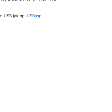
em USB jak np.
USBasp
.