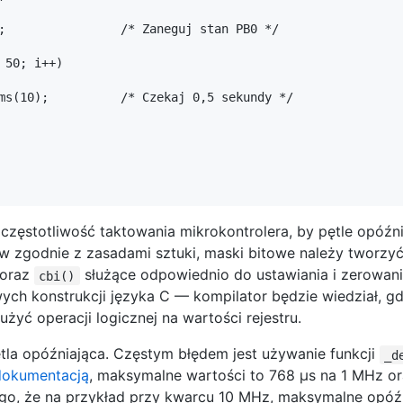
zęstotliwość taktowania mikrokontrolera, by pętle opóźn
w zgodnie z zasadami sztuki, maski bitowe należy tworz
oraz
służące odpowiednio do ustawiania i zerowania
cbi()
ych konstrukcji języka C — kompilator będzie wiedział, gd
użyć operacji logicznej na wartości rejestru.
tla opóźniająca. Częstym błędem jest używanie funkcji
_d
dokumentacją
, maksymalne wartości to 768 µs na 1 MHz o
ego, że na przykład przy kwarcu 10 MHz, maksymalne opóźni