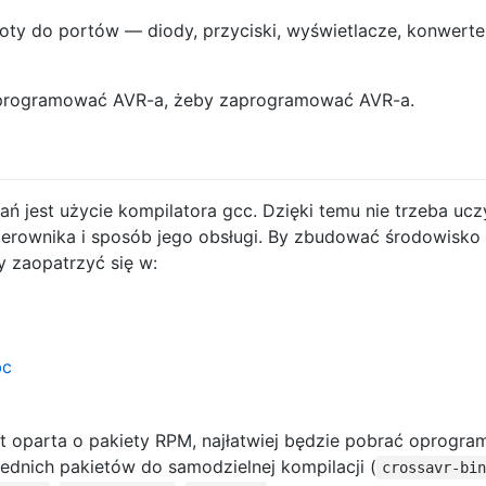
oty do portów — diody, przyciski, wyświetlacze, konwerte
 zaprogramować AVR-a, żeby zaprogramować AVR-a.
 jest użycie kompilatora gcc. Dzięki temu nie trzeba ucz
erownika i sposób jego obsługi. By zbudować środowisko n
 zaopatrzyć się w:
bc
est oparta o pakiety RPM, najłatwiej będzie pobrać oprogr
dnich pakietów do samodzielnej kompilacji (
crossavr-bi