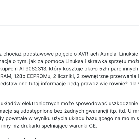
 chociaż podstawowe pojęcie o AVR-ach Atmela, Linuksie 
rmacje o tym, jak za pomocą Linuksa i skrawka sprzętu mo
kupiłem AT90S2313, który kosztuje około 5zł i parę inny
 RAM, 128b EEPROMu, 2 liczniki, 2 zewnętrzne przerwania
edstawione tutaj informacje będą prawdziwie również dla
 układów elektronicznych może spowodować uszkodzenie k
rmacje są udostępnione bez żadnych gwarancji itp. itd. U m
y powstałe w wyniku użycia układu bazującego na moim s
inny niż drukarki spełniające warunki CE.