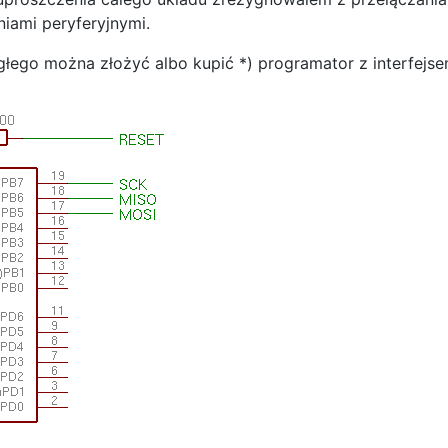
iami peryferyjnymi.
łego można złożyć albo kupić *) programator z interfejs