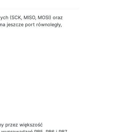
owych (SCK, MISO, MOSI) oraz
ma jeszcze port równoległy,
ny przez większość
a wyprowadzeń PB5, PB6 i PB7