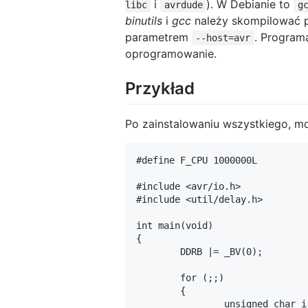
i
). W Debianie to
libc
avrdude
g
binutils
i
gcc
należy skompilować p
parametrem
. Programa
--host=avr
oprogramowanie.
Przykład
Po zainstalowaniu wszystkiego, m
#define F_CPU 1000000L				/* Częstotliwość kwarcu */

#include <avr/io.h>

#include <util/delay.h>				/* Kiedyś <avr/delay.h> */

int main(void)

{

	DDRB |= _BV(0);				/* PB0 jako wyjście */

	for (;;)

	{

		unsigned char i;
