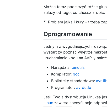
Można teraz podłączyć różne głup
zależy od tego, co chcesz zrobić.
*) Problem jajka i kury – trzeba
Oprogramowanie
Jednym z wygodniejszych rozwiązań
wystarczy poznać wnętrze mikrost
uruchamiania kodu na AVR-y należy
Narzędzia:
binutils
Kompilator:
gcc
Bibliotekę standardową:
avr-li
Programator:
avrdude
Jeśli Twoja dystrybucja Linuksa j
Linux
zawiera specyfikacje odpowie