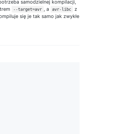
potrzeba samodzielnej kompilacji,
etrem
, a
z
--target=avr
avr-libc
ompiluje się je tak samo jak zwykłe