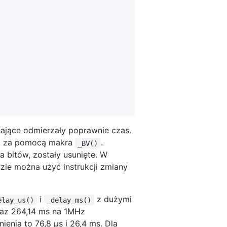
iające odmierzały poprawnie czas.
yć za pomocą makra
.
_BV()
 bitów, zostały usunięte. W
zie można użyć instrukcji zmiany
i
z dużymi
elay_us()
_delay_ms()
raz 264,14 ms na 1MHz
enia to 76,8 µs i 26,4 ms. Dla